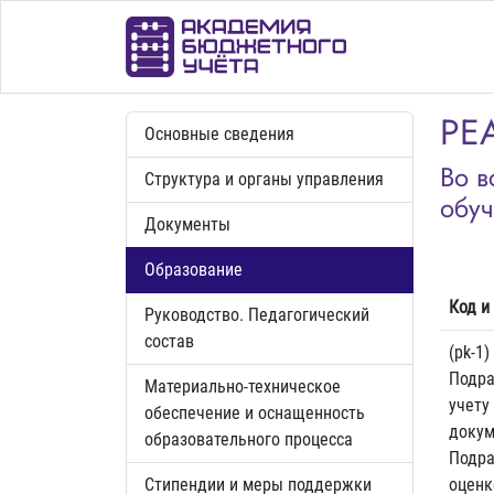
РЕ
Основные сведения
Во в
Структура и органы управления
обуч
Документы
Образование
Код и
Руководство. Педагогический
состав
(pk-1)
Подра
Материально-техническое
учету
обеспечение и оснащенность
докум
образовательного процесса
Подра
Стипендии и меры поддержки
оценк