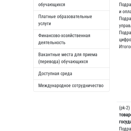
обучающихся
Подра
и опл
Платные образовательные
Подра
услуги
управ
Подра
Финансово-хозяйственная
цифро
деятельность
Итого
Вакантные места для приема
(перевода) обучающихся
Доступная среда
Международное сотрудничество
(pk-2)
товар
госуд
Подра