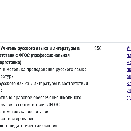
)
Учитель русского языка и литературы в
256
У
етствии с ФГОС (профессиональная
п
одготовка)
Р
я и методика преподавания русского языка
п
ературы
а
русского языка и литературы в соответствии
К
С
у
тивно-правовое обеспечение школьного
г
ования в соответствии с ФГОС
я и методика воспитания
вое тестирование
лого-педагогические основы