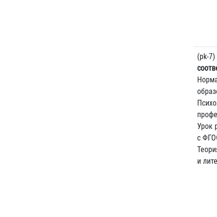
(pk-7)
соотв
Норма
образ
Психо
профе
Урок 
с ФГО
Теори
и лит