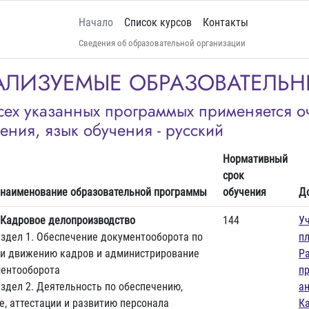
Начало
Список курсов
Контакты
Сведения об образовательной организации
АЛИЗУЕМЫЕ ОБРАЗОВАТЕЛЬ
сех указанных программых применяется о
ения, язык обучения - русский
Нормативный
срок
 наименование образовательной программы
обучения
Д
Кадровое делопроизводство
144
У
здел 1. Обеспечение документооборота по
п
 и движению кадров и администрирование
Р
ентооборота
п
здел 2. Деятельность по обеспечению,
а
е, аттестации и развитию персонала
К