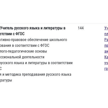
Учитель русского языка и литературы в
144
У
етствии с ФГОС
п
тивно-правовое обеспечение школьного
Р
ования в соответствии с ФГОС
п
лого-педагогические основы
а
ссиональной деятельности
К
русского языка и литературы в соответствии
у
С
г
я и методика преподавания русского языка
ературы