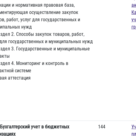
ации и нормативная правовая база,
а
ментирующая осуществление закупок
К
ов, работ, услуг для государственных и
у
ипальных нужд
г
здел 2. Способы закупок товаров, работ,
 для государственных и муниципальных нужд
здел 3. Государственные и муниципальные
акты
здел 4. Мониторинг и контроль в
актной системе
вая аттестация
Бухгалтерский учет в бюджетных
144
У
изациях
п