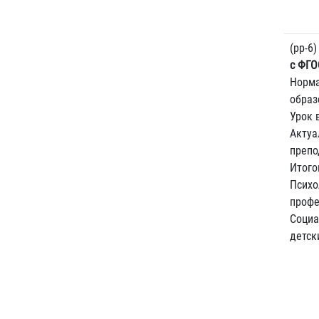
(pp-6
с ФГО
Норма
образ
Урок 
Актуа
препо
Итого
Психо
профе
Социа
детск