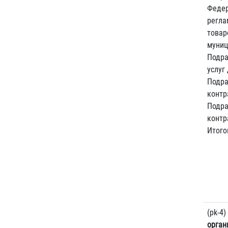
Федер
регла
товар
муниц
Подра
услуг
Подра
контр
Подра
контр
Итого
(pk-4)
орган