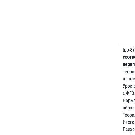
(pp-8
соотв
переп
Теори
и лит
Урок 
с ФГО
Норма
образ
Теори
Итого
Психо