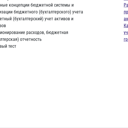
ные концепции бюджетной системы и
Р
изации бюджетного (бухгалтерского) учета
п
тный (бухгалтерский) учет активов и
а
вов
К
ионирование расходов, бюджетная
у
алтерская) отчетность
г
вый тест