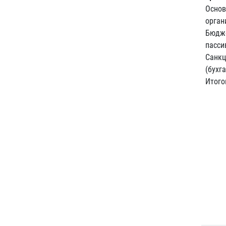
Основ
орган
Бюдже
пасси
Санкц
(бухг
Итого