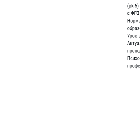
(pk-5)
с ФГО
Норма
образ
Урок 
Актуа
препо
Психо
профе