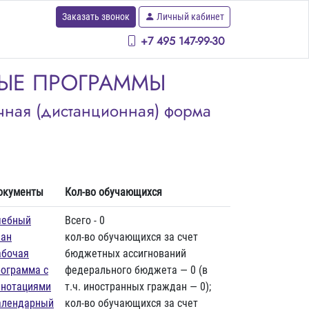
Заказать звонок
Личный кабинет
+7 495 147-99-30
НЫЕ ПРОГРАММЫ
чная (дистанционная) форма
окументы
Кол-во обучающихся
чебный
Всего - 0
лан
кол-во обучающихся за счет
абочая
бюджетных ассигнований
рограмма с
федерального бюджета — 0 (в
ннотациями
т.ч. иностранных граждан — 0);
алендарный
кол-во обучающихся за счет