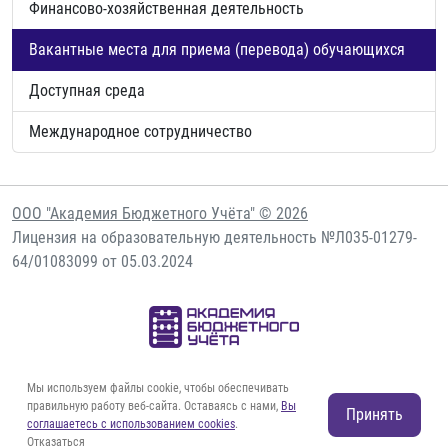
Финансово-хозяйственная деятельность
Вакантные места для приема (перевода) обучающихся
Доступная среда
Международное сотрудничество
ООО "Академия Бюджетного Учёта" © 2026
Лицензия на образовательную деятельность №Л035-01279-
64/01083099 от 05.03.2024
Начало
Список курсов
Контакты
Мы используем файлы cookie, чтобы обеспечивать
Сведения об образовательной организации
правильную работу веб-сайта. Оставаясь с нами,
Вы
Принять
соглашаетесь с использованием cookies
.
Политика конфиденциальности
Согласие на обработку ПД
Отказаться